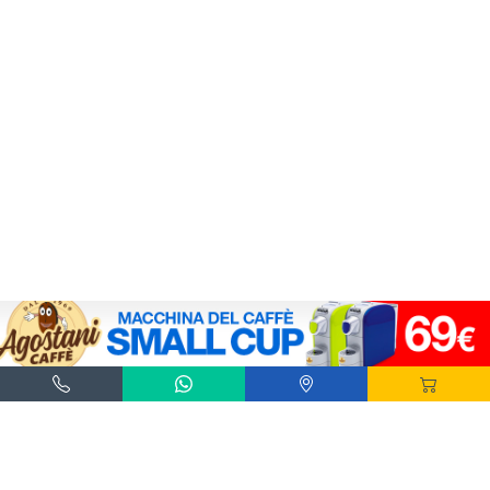
Agostani e Tuttocialde.it sono marchi registrati da Agostani SRL.
*Nespresso® e *Nescafé® *Dolce Gusto® sono marchi registrati di Societè des Produits
Nestlè® SA. Agostani SRL è produttore autonomo non collegato alla Societè des
Produits Nestlè® SA. La compatibilità delle capsule Agostani è funzionale all'utilizzo
con macchine da caffè ad uso domestico Nespresso® - Nescafé® Dolce Gusto®.