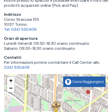
Inoltre presso lo spaccio è possibile effettuare il ritiro dei
prodotti acquistati online (Pick and Pay).
Indirizzo
Corso Siracusa 155
10137
Torino
Tel:
0341 530409
Orari di apertura
Lunedì-Venerdì: 09.30-18.30 orario continuato
Sabato: 09.30-18.30 orario continuato
Contatti
Per informazioni potete contattare il Call Center allo
0341 530409
+
Come Raggiungerci
−