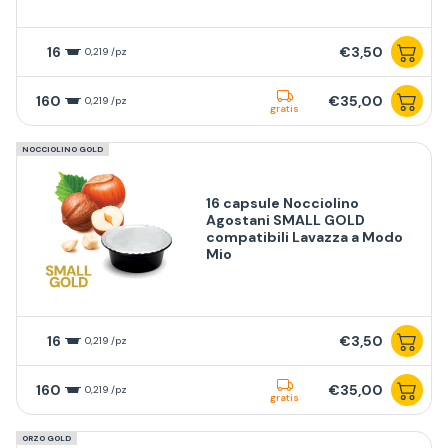
16
€3,50
0,219 /pz
160
€35,00
0,219 /pz
gratis
NOCCIOLINO GOLD
16 capsule Nocciolino
Agostani SMALL GOLD
compatibili Lavazza a Modo
Mio
16
€3,50
0,219 /pz
160
€35,00
0,219 /pz
gratis
ORZO GOLD