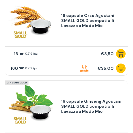
16 capsule Orzo Agostani
SMALL GOLD compatibili
Lavazza a Modo Mio
16
€3,50
0,219 /pz
160
€35,00
0,219 /pz
gratis
GINSENG GOLD
16 capsule Ginseng Agostani
SMALL GOLD compatibili
Lavazza a Modo Mio