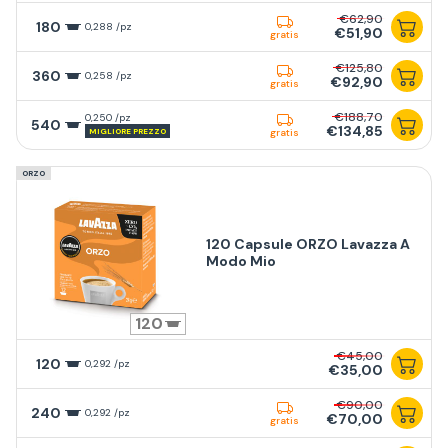
€62,90
180
0,288 /pz
€51,90
gratis
€125,80
360
0,258 /pz
€92,90
gratis
€188,70
0,250 /pz
540
€134,85
MIGLIORE PREZZO
gratis
ORZO
120 Capsule ORZO Lavazza A
Modo Mio
120
€45,00
120
0,292 /pz
€35,00
€90,00
240
0,292 /pz
€70,00
gratis