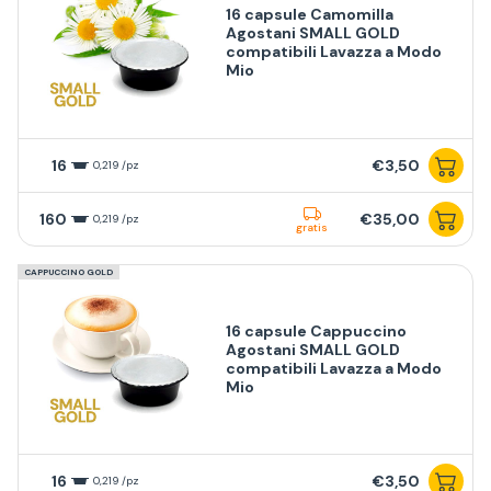
16 capsule Camomilla
Agostani SMALL GOLD
compatibili Lavazza a Modo
Mio
16
€3,50
0,219 /pz
160
€35,00
0,219 /pz
gratis
CAPPUCCINO GOLD
16 capsule Cappuccino
Agostani SMALL GOLD
compatibili Lavazza a Modo
Mio
16
€3,50
0,219 /pz