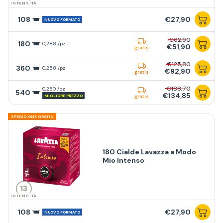
INTENSITÀ
108
€27,90
NUOVO FORMATO
€62,90
180
0,288 /pz
€51,90
gratis
€125,80
360
0,258 /pz
€92,90
gratis
€188,70
0,250 /pz
540
€134,85
MIGLIORE PREZZO
gratis
SPEDIZIONE GRATIS
180 Cialde Lavazza a Modo
Mio Intenso
13
INTENSITÀ
108
€27,90
NUOVO FORMATO