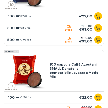
10
INTENSITÀ
100
€22,00
0,220 /pz
€66,00
300
0,210 /pz
€63,00
gratis
€110,00
500
0,198 /pz
€99,00
gratis
DONATELLO
100 capsule Caffè Agostani
SMALL Donatello
compatibile Lavazza a Modo
Mio
9
INTENSITÀ
100
€22,00
0,220 /pz
€66,00