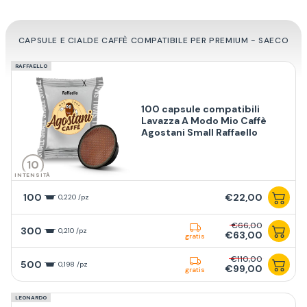
CAPSULE E CIALDE CAFFÈ COMPATIBILE PER PREMIUM - SAECO
RAFFAELLO
100 capsule compatibili
Lavazza A Modo Mio Caffè
Agostani Small Raffaello
10
INTENSITÀ
100
€22,00
0,220 /pz
€66,00
300
0,210 /pz
€63,00
gratis
€110,00
500
0,198 /pz
€99,00
gratis
LEONARDO