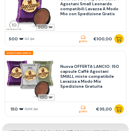
Agostani Small Leonardo
compatibili Lavazza A Modo
Mio con Spedizione Gratis
10
500
INTENSITÀ
500
€100,00
0,2 /pz
gratis
SPEDIZIONE GRATIS
Nuova OFFERTA LANCIO: 150
capsule Caffè Agostani
SMALL miste compatibile
Lavazza a Modo Mio
Spedizione Gratuita
150
150
€35,00
0,233 /pz
gratis