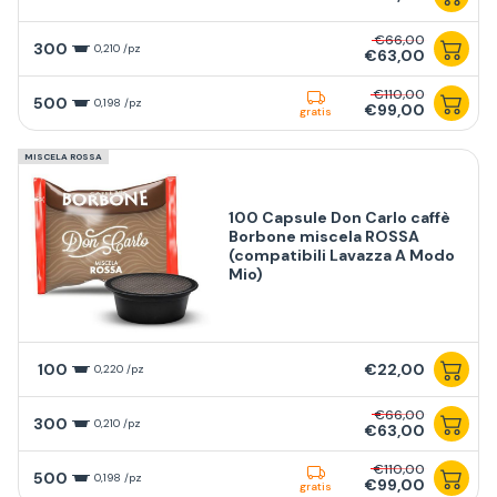
€66,00
300
0,210 /pz
€63,00
€110,00
500
0,198 /pz
€99,00
gratis
MISCELA ROSSA
100 Capsule Don Carlo caffè
Borbone miscela ROSSA
(compatibili Lavazza A Modo
Mio)
100
€22,00
0,220 /pz
€66,00
300
0,210 /pz
€63,00
€110,00
500
0,198 /pz
€99,00
gratis