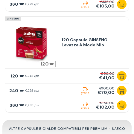
€135,00
360
0,292 /pz
€105,00
gratis
GINSENG
120 Capsule GINSENG
Lavazza A Modo Mio
120
€50,00
120
0,342 /pz
€41,00
€100,00
240
0,292 /pz
€70,00
gratis
€150,00
360
0,283 /pz
€102,00
gratis
ALTRE CAPSULE E CIALDE COMPATIBILI PER PREMIUM - SAECO