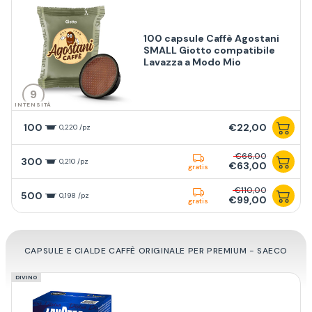
100 capsule Caffè Agostani
SMALL Giotto compatibile
Lavazza a Modo Mio
9
INTENSITÀ
100
€22,00
0,220 /pz
€66,00
300
0,210 /pz
€63,00
gratis
€110,00
500
0,198 /pz
€99,00
gratis
CAPSULE E CIALDE CAFFÈ ORIGINALE PER PREMIUM - SAECO
DIVINO