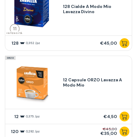
128 Cialde A Modo Mio
Lavazza Divino
11
INTENSITÀ
128
€45,00
0,352 /pz
ORZO
12 Capsule ORZO Lavazza A
Modo Mio
12
€4,50
0,375 /pz
€45,00
120
0,292 /pz
€35,00