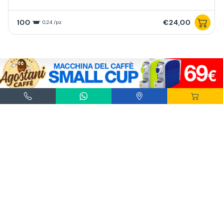
100
€24,00
0,24 /pz
Macchina Saeco Premium per sistema Lavazza A Modo
Mio e Agostani Small
Agostani e Tuttocialde.it sono marchi registrati da Agostani SRL.
*Nespresso® e *Nescafé® *Dolce Gusto® sono marchi registrati di Societè des Produits
Nestlè® SA. Agostani SRL è produttore autonomo non collegato alla Societè des
Produits Nestlè® SA. La compatibilità delle capsule Agostani è funzionale all'utilizzo
con macchine da caffè ad uso domestico Nespresso® - Nescafé® Dolce Gusto®.
*Lavazza®, *A Modo Mio®, *Lavazza A Modo Mio®, *Espresso Point® e *Lavazza
Espresso Point® sono marchi di proprietà di Luigi Lavazza SPA®. Agostani SRL è
produttore autonomo non collegato alla Luigi Lavazza SPA®. La compatibilità delle
capsule Agostani è funzionale all'utilizzo con macchine da caffè ad uso domestico
Lavazza® Espresso Point® - Lavazza® A Modo Mio®.
*Bialetti® è un marchio di proprietà della Bialetti Industrie SPA. Agostani SRL è
produttore autonomo non collegato alla Bialetti Industrie SPA. La compatibilità delle
capsule Agostani è funzionale all’utilizzo con macchine da caffè Bialetti®.