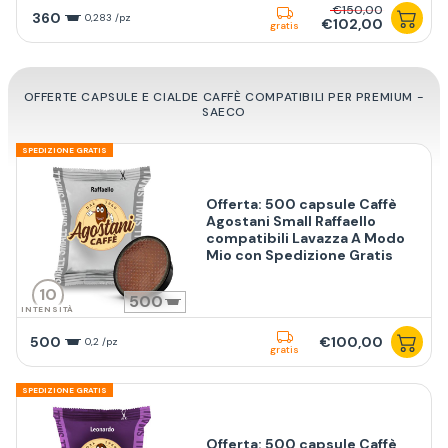
€150,00
360
0,283 /pz
€102,00
gratis
OFFERTE CAPSULE E CIALDE CAFFÈ COMPATIBILI PER PREMIUM -
SAECO
SPEDIZIONE GRATIS
Offerta: 500 capsule Caffè
Agostani Small Raffaello
compatibili Lavazza A Modo
Mio con Spedizione Gratis
10
500
INTENSITÀ
500
€100,00
0,2 /pz
gratis
SPEDIZIONE GRATIS
Offerta: 500 capsule Caffè