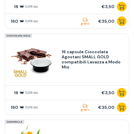
16
€3,50
0,219 /pz
160
€35,00
0,219 /pz
gratis
CIOCCOLATA GOLD
16 capsule Cioccolata
Agostani SMALL GOLD
compatibili Lavazza a Modo
Mio
16
€3,50
0,219 /pz
160
€35,00
0,219 /pz
gratis
CAMOMILLA