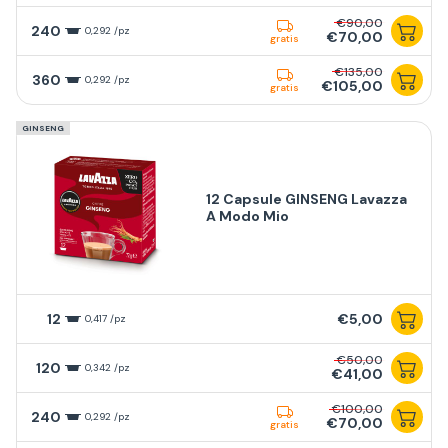
€90,00
240
0,292 /pz
€70,00
gratis
€135,00
360
0,292 /pz
€105,00
gratis
GINSENG
12 Capsule GINSENG Lavazza
A Modo Mio
12
€5,00
0,417 /pz
€50,00
120
0,342 /pz
€41,00
€100,00
240
0,292 /pz
€70,00
gratis