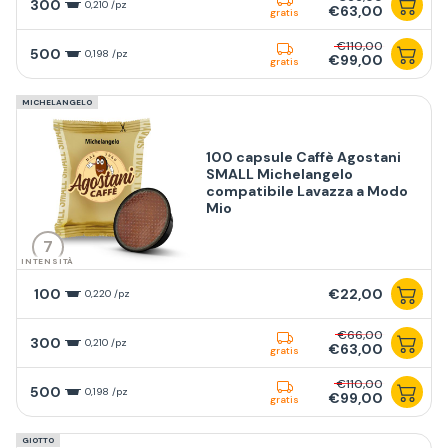
300
0,210 /pz
€63,00
gratis
€110,00
500
0,198 /pz
€99,00
gratis
MICHELANGELO
100 capsule Caffè Agostani
SMALL Michelangelo
compatibile Lavazza a Modo
Mio
7
INTENSITÀ
100
€22,00
0,220 /pz
€66,00
300
0,210 /pz
€63,00
gratis
€110,00
500
0,198 /pz
€99,00
gratis
GIOTTO