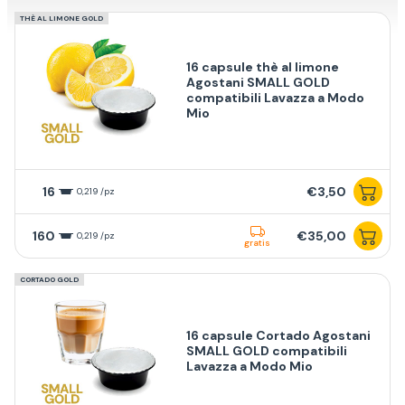
THÈ AL LIMONE GOLD
16 capsule thè al limone
Agostani SMALL GOLD
compatibili Lavazza a Modo
Mio
16
€3,50
0,219 /pz
160
€35,00
0,219 /pz
gratis
CORTADO GOLD
16 capsule Cortado Agostani
SMALL GOLD compatibili
Lavazza a Modo Mio