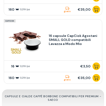
160
€35,00
0,219 /pz
gratis
CAPCIOK
16 capsule CapCiok Agostani
SMALL GOLD compatibili
Lavazza a Modo Mio
16
€3,50
0,219 /pz
160
€35,00
0,219 /pz
gratis
CAPSULE E CIALDE CAFFÈ BORBONE COMPATIBILI PER PREMIUM -
SAECO