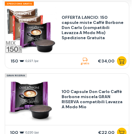
SPEDIZIONE GRATIS
OFFERTA LANCIO: 150
capsule miste Caffè Borbone
Don Carlo (compatibili
Lavazza A Modo Mio)
Spedizione Gratuita
150
€34,00
0,227 /pz
gratis
GRAN RISERVA
100 Capsule Don Carlo Caffè
Borbone miscela GRAN
RISERVA compatibili Lavazza
A Modo Mio
100
€22,00
0,220 /pz