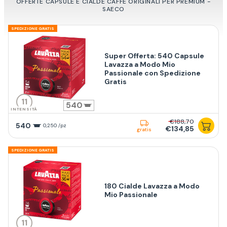
OFFERTE CAPSULE E CIALDE CAFFÈ ORIGINALI PER PREMIUM -
SAECO
SPEDIZIONE GRATIS
Super Offerta: 540 Capsule
Lavazza a Modo Mio
Passionale con Spedizione
Gratis
11
540
INTENSITÀ
€188,70
540
0,250 /pz
€134,85
gratis
SPEDIZIONE GRATIS
180 Cialde Lavazza a Modo
Mio Passionale
11