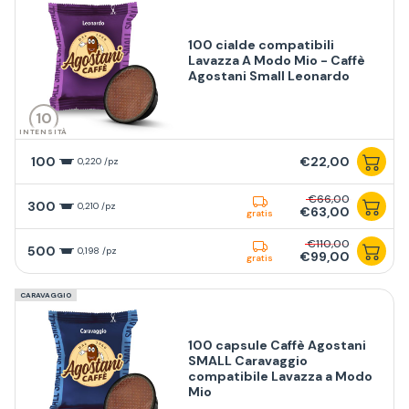
100 cialde compatibili
Lavazza A Modo Mio - Caffè
Agostani Small Leonardo
10
INTENSITÀ
100
€22,00
0,220 /pz
€66,00
300
0,210 /pz
€63,00
gratis
€110,00
500
0,198 /pz
€99,00
gratis
CARAVAGGIO
100 capsule Caffè Agostani
SMALL Caravaggio
compatibile Lavazza a Modo
Mio