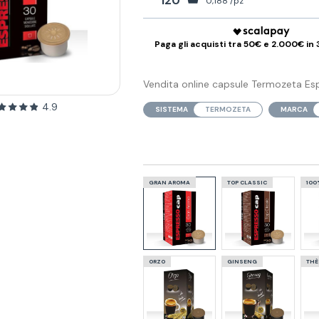
120
0,188 /pz
Paga gli acquisti tra 50€ e 2.000€ in 
Vendita online capsule Termozeta Esp
4.9
SISTEMA
TERMOZETA
MARCA
GRAN AROMA
TOP CLASSIC
100
ORZO
GINSENG
THÈ