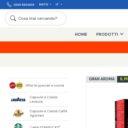
AIUTO
IT
0341 530409
Cosa stai cercando?
HOME
PRODOTTI
GRAN AROMA
IL 
Offerte speciali e novità
Capsule e Cialde
Lavazza
Capsule e Cialde Caffè
Agostani
Caffè STARBUCKS
®