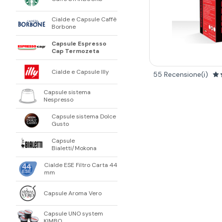
Cialde e Capsule Caffè
Borbone
Capsule Espresso
Cap Termozeta
Cialde e Capsule Illy
55 Recensione(i)
Capsule sistema
Nespresso
Capsule sistema Dolce
Gusto
Capsule
Bialetti/Mokona
Cialde ESE Filtro Carta 44
mm
Capsule Aroma Vero
Capsule UNO system
KIMBO