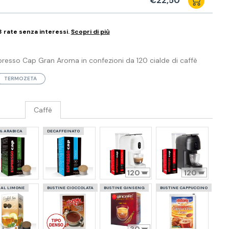
€22,50
3 rate senza interessi.
Scopri di più
resso Cap Gran Aroma in confezioni da 120 cialde di caffè
TERMOZETA
Caffè
% ARABICA
DECAFFEINATO
120
120
 AL LIMONE
BUSTINE CIOCCOLATA
BUSTINE GINSENG
BUSTINE CAPPUCCINO