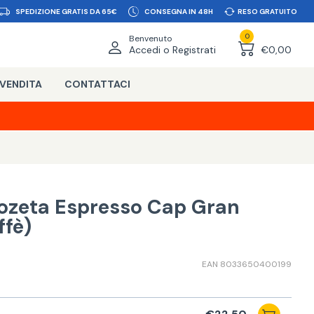
SPEDIZIONE GRATIS DA 65€
CONSEGNA IN 48H
RESO GRATUITO
0
Benvenuto
Accedi o Registrati
€0,00
 VENDITA
CONTATTACI
ozeta Espresso Cap Gran
ffè)
EAN 8033650400199