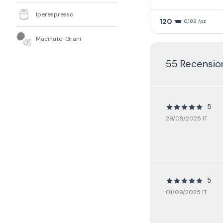
Iperespresso
120
0,188 /pz
Macinato-Grani
55 Recensio
5
29/09/2025 IT
5
01/09/2025 IT