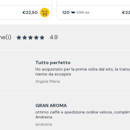
€22,50
120
€22
0,188 /pz
ne(i)
4.9
Tutto perfetto
Ho acquistato per la prima volta dal sito, la tra
niente da eccepire
Angela Maria
GRAN AROMA
ottimo caffè e spedizione ordine veloce, complimen
Andreina
andreina