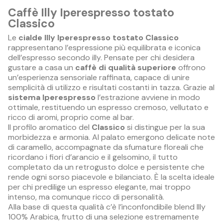
Caffè Illy Iperespresso tostato
Classico
Le
cialde Illy Iperespresso tostato Classico
rappresentano l’espressione più equilibrata e iconica
dell’espresso secondo illy. Pensate per chi desidera
gustare a casa un
caffè di qualità superiore
offrono
un’esperienza sensoriale raffinata, capace di unire
semplicità di utilizzo e risultati costanti in tazza. Grazie al
sistema Iperespresso
l’estrazione avviene in modo
ottimale, restituendo un espresso cremoso, vellutato e
ricco di aromi, proprio come al bar.
Il profilo aromatico del
Classico
si distingue per la sua
morbidezza e armonia. Al palato emergono delicate note
di caramello, accompagnate da sfumature floreali che
ricordano i fiori d’arancio e il gelsomino, il tutto
completato da un retrogusto dolce e persistente che
rende ogni sorso piacevole e bilanciato. È la scelta ideale
per chi predilige un espresso elegante, mai troppo
intenso, ma comunque ricco di personalità.
Alla base di questa qualità c’è l’inconfondibile blend Illy
100% Arabica, frutto di una selezione estremamente