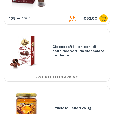
108
€52,00
0,481 /pz
gratis
Cioccocaffè - chicchi di
caffè ricoperti da cioccolato
fondente
PRODOTTO IN ARRIVO
1 Miele Millefiori 250g