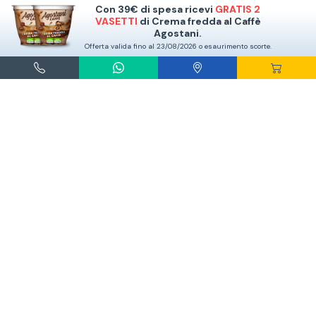
Con 39€ di spesa ricevi
GRATIS 2
VASETTI
di Crema fredda al Caffè
Agostani.
Offerta valida fino al 23/08/2026 o esaurimento scorte.
Agostani e Tuttocialde.it sono marchi registrati da Agostani SRL.
*Nespresso® e *Nescafé® *Dolce Gusto® sono marchi registrati di Societè des Produits
Nestlè® SA. Agostani SRL è produttore autonomo non collegato alla Societè des
Produits Nestlè® SA. La compatibilità delle capsule Agostani è funzionale all'utilizzo
con macchine da caffè ad uso domestico Nespresso® - Nescafé® Dolce Gusto®.
*Lavazza®, *A Modo Mio®, *Lavazza A Modo Mio®, *Espresso Point® e *Lavazza
Espresso Point® sono marchi di proprietà di Luigi Lavazza SPA®. Agostani SRL è
produttore autonomo non collegato alla Luigi Lavazza SPA®. La compatibilità delle
capsule Agostani è funzionale all'utilizzo con macchine da caffè ad uso domestico
Lavazza® Espresso Point® - Lavazza® A Modo Mio®.
*Bialetti® è un marchio di proprietà della Bialetti Industrie SPA. Agostani SRL è
produttore autonomo non collegato alla Bialetti Industrie SPA. La compatibilità delle
capsule Agostani è funzionale all’utilizzo con macchine da caffè Bialetti®.
Dal 2005 oltre 2,5 milioni di ordini evasi