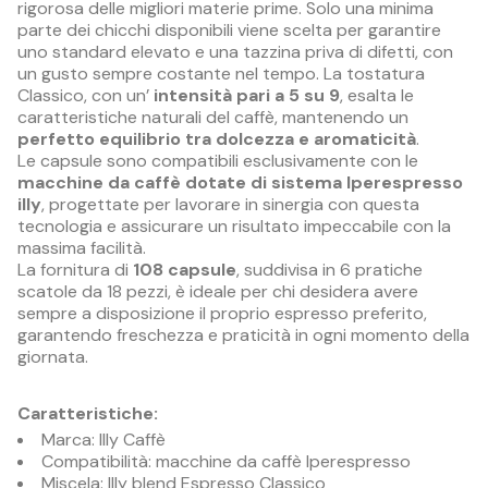
rigorosa delle migliori materie prime. Solo una minima
parte dei chicchi disponibili viene scelta per garantire
uno standard elevato e una tazzina priva di difetti, con
un gusto sempre costante nel tempo. La tostatura
Classico, con un’
intensità pari a 5 su 9
, esalta le
caratteristiche naturali del caffè, mantenendo un
perfetto equilibrio tra dolcezza e aromaticità
.
Le capsule sono compatibili esclusivamente con le
macchine da caffè dotate di sistema Iperespresso
illy
, progettate per lavorare in sinergia con questa
tecnologia e assicurare un risultato impeccabile con la
massima facilità.
La fornitura di
108 capsule
, suddivisa in 6 pratiche
scatole da 18 pezzi, è ideale per chi desidera avere
sempre a disposizione il proprio espresso preferito,
garantendo freschezza e praticità in ogni momento della
giornata.
Caratteristiche:
Marca: Illy Caffè
Compatibilità: macchine da caffè Iperespresso
Miscela: Illy blend Espresso Classico