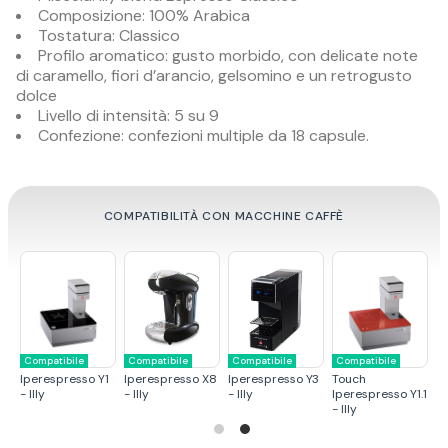
Composizione: 100% Arabica
Tostatura: Classico
Profilo aromatico: gusto morbido, con delicate note
di caramello, fiori d’arancio, gelsomino e un retrogusto
dolce
Livello di intensità: 5 su 9
Confezione: confezioni multiple da 18 capsule.
COMPATIBILITÀ CON MACCHINE CAFFÈ
tibile
Compatibile
Compatibile
Compatibile
Compatibile
Kiss
Iperespresso Y5
Iperespresso Y5
Iperespres
presso Y1.1
Iperespresso -
Milk - Illy
- Illy
- Illy
Illy