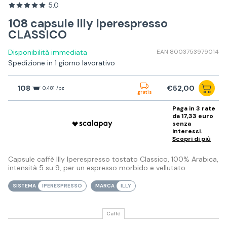
5.0
108 capsule Illy Iperespresso
CLASSICO
Disponibilità immediata
EAN 8003753979014
Spedizione in 1 giorno lavorativo
108
€52,00
0,481 /pz
gratis
Paga in 3 rate
da 17,33 euro
senza
interessi.
Scopri di più
Capsule caffè Illy Iperespresso tostato Classico, 100% Arabica,
intensità 5 su 9, per un espresso morbido e vellutato.
SISTEMA
IPERESPRESSO
MARCA
ILLY
Caffè