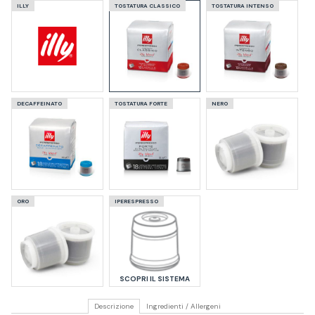
ILLY
TOSTATURA CLASSICO
TOSTATURA INTENSO
DECAFFEINATO
TOSTATURA FORTE
NERO
ORO
IPERESPRESSO
SCOPRI IL SISTEMA
Descrizione
Ingredienti / Allergeni