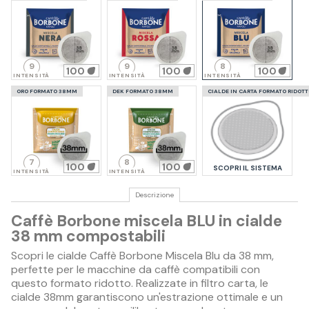
9
9
8
100
100
100
INTENSITÀ
INTENSITÀ
INTENSITÀ
ORO FORMATO 38MM
DEK FORMATO 38MM
CIALDE IN CARTA FORMATO RIDOT
7
8
100
100
SCOPRI IL SISTEMA
INTENSITÀ
INTENSITÀ
Descrizione
Caffè Borbone miscela BLU in cialde
38 mm compostabili
Scopri le cialde Caffè Borbone Miscela Blu da 38 mm,
perfette per le macchine da caffè compatibili con
questo formato ridotto. Realizzate in filtro carta, le
cialde 38mm garantiscono un'estrazione ottimale e un