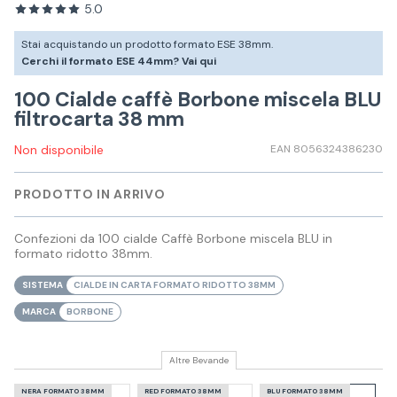
5.0
Stai acquistando un prodotto formato ESE 38mm.
Cerchi il formato ESE 44mm? Vai qui
100 Cialde caffè Borbone miscela BLU
filtrocarta 38 mm
Non disponibile
EAN 8056324386230
PRODOTTO IN ARRIVO
Confezioni da 100 cialde Caffè Borbone miscela BLU in
formato ridotto 38mm.
SISTEMA
CIALDE IN CARTA FORMATO RIDOTTO 38MM
MARCA
BORBONE
Altre Bevande
NERA FORMATO 38MM
RED FORMATO 38MM
BLU FORMATO 38MM