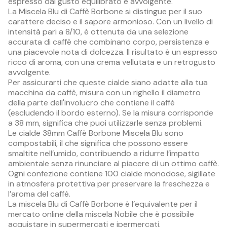
espresso dal gusto equilibrato e avvolgente.
La Miscela Blu di Caffè Borbone si distingue per il suo
carattere deciso e il sapore armonioso. Con un livello di
intensità pari a 8/10, è ottenuta da una selezione
accurata di caffè che combinano corpo, persistenza e
una piacevole nota di dolcezza. Il risultato è un espresso
ricco di aroma, con una crema vellutata e un retrogusto
avvolgente.
Per assicurarti che queste cialde siano adatte alla tua
macchina da caffè, misura con un righello il diametro
della parte dell'involucro che contiene il caffè
(escludendo il bordo esterno). Se la misura corrisponde
a 38 mm, significa che puoi utilizzarle senza problemi.
Le cialde 38mm Caffè Borbone Miscela Blu sono
compostabili, il che significa che possono essere
smaltite nell’umido, contribuendo a ridurre l’impatto
ambientale senza rinunciare al piacere di un ottimo caffè.
Ogni confezione contiene 100 cialde monodose, sigillate
in atmosfera protettiva per preservare la freschezza e
l’aroma del caffè.
La miscela Blu di Caffè Borbone è l’equivalente per il
mercato online della miscela Nobile che è possibile
acquistare in supermercati e ipermercati.