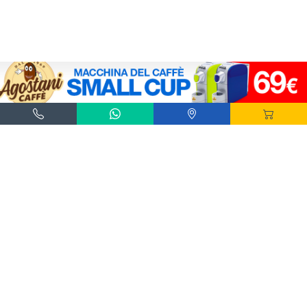
Agostani e Tuttocialde.it sono marchi registrati da Agostani SRL.
*Nespresso® e *Nescafé® *Dolce Gusto® sono marchi registrati di Societè des Produits
Nestlè® SA. Agostani SRL è produttore autonomo non collegato alla Societè des
Produits Nestlè® SA. La compatibilità delle capsule Agostani è funzionale all'utilizzo
con macchine da caffè ad uso domestico Nespresso® - Nescafé® Dolce Gusto®.
*Lavazza®, *A Modo Mio®, *Lavazza A Modo Mio®, *Espresso Point® e *Lavazza
Espresso Point® sono marchi di proprietà di Luigi Lavazza SPA®. Agostani SRL è
produttore autonomo non collegato alla Luigi Lavazza SPA®. La compatibilità delle
capsule Agostani è funzionale all'utilizzo con macchine da caffè ad uso domestico
Lavazza® Espresso Point® - Lavazza® A Modo Mio®.
*Bialetti® è un marchio di proprietà della Bialetti Industrie SPA. Agostani SRL è
produttore autonomo non collegato alla Bialetti Industrie SPA. La compatibilità delle
capsule Agostani è funzionale all’utilizzo con macchine da caffè Bialetti®.