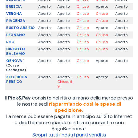
BRESCIA
Aperto
Aperto
Chiuso
Aperto
Aperto
VERONA
Aperto
Aperto
Chiuso
Chiuso
Aperto
PIACENZA
Aperto
Aperto
Chiuso
Chiuso
Aperto
BUSTO ARSIZIO
Aperto
Aperto
Chiuso
Aperto
Aperto
LEGNANO
Aperto
Aperto
Chiuso
Chiuso
Aperto
RHO
Aperto
Aperto
Chiuso
Chiuso
Aperto
CINISELLO
Aperto
Aperto
Chiuso
Chiuso
Aperto
BALSAMO
GENOVA 1
Aperto
Aperto
Chiuso
Aperto
Aperto
(Corso
Sardegna)
ZELO BUON
Aperto
Aperto -
Chiuso
Aperto
Aperto
PERSICO
Chiuso il
9
Il
Pick&Pay
consiste nel ritiro a mano della merce presso
le nostre sedi
risparmiando così le spese di
spedizione.
La merce può essere pagata in anticipo sul Sito Internet
o direttamente quando si ritira in contanti o con
PagoBancomat
Scopri tutti i nostri punti vendita