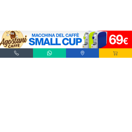
Agostani e Tuttocialde.it sono marchi registrati da Agostani SRL.
*Nespresso® e *Nescafé® *Dolce Gusto® sono marchi registrati di Societè des Produits
Nestlè® SA. Agostani SRL è produttore autonomo non collegato alla Societè des
Produits Nestlè® SA. La compatibilità delle capsule Agostani è funzionale all'utilizzo
con macchine da caffè ad uso domestico Nespresso® - Nescafé® Dolce Gusto®.
*Lavazza®, *A Modo Mio®, *Lavazza A Modo Mio®, *Espresso Point® e *Lavazza
Espresso Point® sono marchi di proprietà di Luigi Lavazza SPA®. Agostani SRL è
produttore autonomo non collegato alla Luigi Lavazza SPA®. La compatibilità delle
capsule Agostani è funzionale all'utilizzo con macchine da caffè ad uso domestico
Lavazza® Espresso Point® - Lavazza® A Modo Mio®.
*Bialetti® è un marchio di proprietà della Bialetti Industrie SPA. Agostani SRL è
produttore autonomo non collegato alla Bialetti Industrie SPA. La compatibilità delle
capsule Agostani è funzionale all’utilizzo con macchine da caffè Bialetti®.