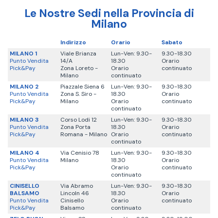
Le Nostre Sedi nella Provincia di
Milano
Indirizzo
Orario
Sabato
MILANO 1
Viale Brianza
Lun-Ven: 9.30-
9.30-18.30
Punto Vendita
14/A
18.30
Orario
Pick&Pay
Zona Loreto -
Orario
continuato
Milano
continuato
MILANO 2
Piazzale Siena 6
Lun-Ven: 9.30-
9.30-18.30
Punto Vendita
Zona S. Siro -
18.30
Orario
Pick&Pay
Milano
Orario
continuato
continuato
MILANO 3
Corso Lodi 12
Lun-Ven: 9.30-
9.30-18.30
Punto Vendita
Zona Porta
18.30
Orario
Pick&Pay
Romana - Milano
Orario
continuato
continuato
MILANO 4
Via Cenisio 78
Lun-Ven: 9.30-
9.30-18.30
Punto Vendita
Milano
18.30
Orario
Pick&Pay
Orario
continuato
continuato
CINISELLO
Via Abramo
Lun-Ven: 9.30-
9.30-18.30
BALSAMO
Lincoln 46
18.30
Orario
Punto Vendita
Cinisello
Orario
continuato
Pick&Pay
Balsamo
continuato