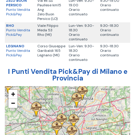
ZELO BUON
Via ex SS
Lun-Ven: 9.30-
9.30-19.00
PERSICO
Paullese km15
19.00
Orario
Punto Vendita
Ang
Orario
continuato
Pick&Pay
Zelo Buon
continuato
Persico (LO)
RHO
Viale Filippo
Lun-Ven: 9.30-
9.30-18.30
Punto Vendita
Meda 53
18.30
Orario
Pick&Pay
Rho (MI)
Orario
continuato
continuato
LEGNANO
Corso Giuseppe
Lun-Ven: 9.30-
9.30-18.30
Punto Vendita
Garibaldi 165
18.30
Orario
Pick&Pay
Legnano (MI)
Orario
continuato
continuato
I Punti Vendita Pick&Pay di Milano e
Provincia
+
−