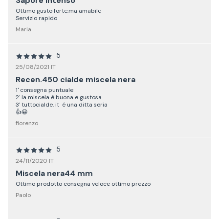
Sapore intenso
Ottimo gusto forte,ma amabile
Servizio rapido
Maria
5
25/08/2021 IT
Recen.450 cialde miscela nera
1' consegna puntuale
2' la miscela é buona e gustosa
3' tuttocialde. it é una ditta seria
👍😀
fiorenzo
5
24/11/2020 IT
Miscela nera44 mm
Ottimo prodotto consegna veloce ottimo prezzo
Paolo