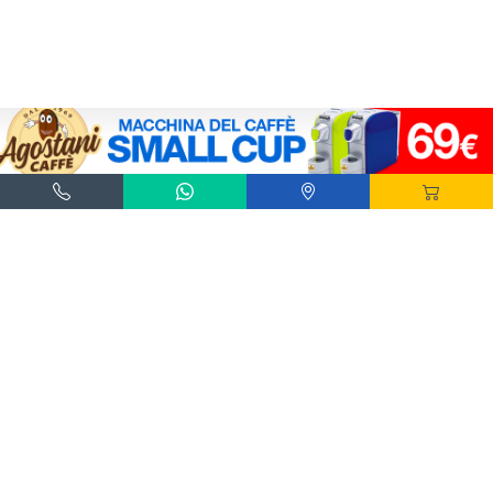
Agostani e Tuttocialde.it sono marchi registrati da Agostani SRL.
*Nespresso® e *Nescafé® *Dolce Gusto® sono marchi registrati di Societè des Produits
Nestlè® SA. Agostani SRL è produttore autonomo non collegato alla Societè des
Produits Nestlè® SA. La compatibilità delle capsule Agostani è funzionale all'utilizzo
con macchine da caffè ad uso domestico Nespresso® - Nescafé® Dolce Gusto®.
*Lavazza®, *A Modo Mio®, *Lavazza A Modo Mio®, *Espresso Point® e *Lavazza
Espresso Point® sono marchi di proprietà di Luigi Lavazza SPA®. Agostani SRL è
produttore autonomo non collegato alla Luigi Lavazza SPA®. La compatibilità delle
capsule Agostani è funzionale all'utilizzo con macchine da caffè ad uso domestico
Lavazza® Espresso Point® - Lavazza® A Modo Mio®.
*Bialetti® è un marchio di proprietà della Bialetti Industrie SPA. Agostani SRL è
produttore autonomo non collegato alla Bialetti Industrie SPA. La compatibilità delle
capsule Agostani è funzionale all’utilizzo con macchine da caffè Bialetti®.