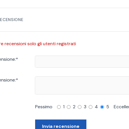
 RECENSIONE
 recensioni solo gli utenti registrati
ensione:
*
ensione:
*
Pessimo
1
2
3
4
5
Eccell
Invia recensione