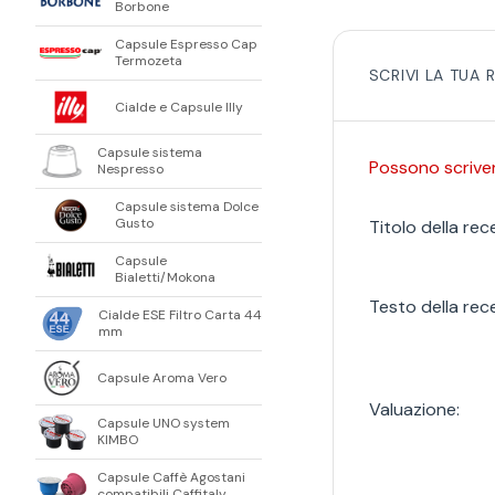
Borbone
Capsule Espresso Cap
Termozeta
SCRIVI LA TUA
Cialde e Capsule Illy
Capsule sistema
Possono scrivere
Nespresso
Capsule sistema Dolce
Gusto
Titolo della rec
Capsule
Bialetti/Mokona
Testo della rec
Cialde ESE Filtro Carta 44
mm
Capsule Aroma Vero
Valuazione:
Capsule UNO system
KIMBO
Capsule Caffè Agostani
compatibili Caffitaly