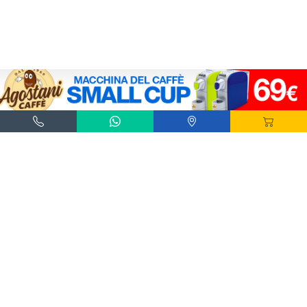
Agostani e Tuttocialde.it sono marchi registrati da Agostani SRL.
*Nespresso® e *Nescafé® *Dolce Gusto® sono marchi registrati di Societè des Produits
Nestlè® SA. Agostani SRL è produttore autonomo non collegato alla Societè des
Produits Nestlè® SA. La compatibilità delle capsule Agostani è funzionale all'utilizzo
con macchine da caffè ad uso domestico Nespresso® - Nescafé® Dolce Gusto®.
*Lavazza®, *A Modo Mio®, *Lavazza A Modo Mio®, *Espresso Point® e *Lavazza
Espresso Point® sono marchi di proprietà di Luigi Lavazza SPA®. Agostani SRL è
produttore autonomo non collegato alla Luigi Lavazza SPA®. La compatibilità delle
capsule Agostani è funzionale all'utilizzo con macchine da caffè ad uso domestico
Lavazza® Espresso Point® - Lavazza® A Modo Mio®.
*Bialetti® è un marchio di proprietà della Bialetti Industrie SPA. Agostani SRL è
produttore autonomo non collegato alla Bialetti Industrie SPA. La compatibilità delle
capsule Agostani è funzionale all’utilizzo con macchine da caffè Bialetti®.