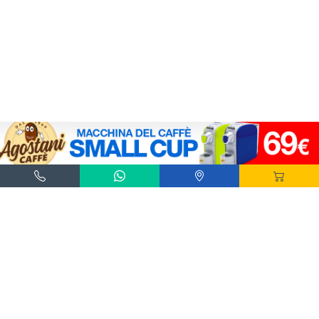
Agostani e Tuttocialde.it sono marchi registrati da Agostani SRL.
*Nespresso® e *Nescafé® *Dolce Gusto® sono marchi registrati di Societè des Produits
Nestlè® SA. Agostani SRL è produttore autonomo non collegato alla Societè des
Produits Nestlè® SA. La compatibilità delle capsule Agostani è funzionale all'utilizzo
con macchine da caffè ad uso domestico Nespresso® - Nescafé® Dolce Gusto®.
*Lavazza®, *A Modo Mio®, *Lavazza A Modo Mio®, *Espresso Point® e *Lavazza
Espresso Point® sono marchi di proprietà di Luigi Lavazza SPA®. Agostani SRL è
produttore autonomo non collegato alla Luigi Lavazza SPA®. La compatibilità delle
capsule Agostani è funzionale all'utilizzo con macchine da caffè ad uso domestico
Lavazza® Espresso Point® - Lavazza® A Modo Mio®.
*Bialetti® è un marchio di proprietà della Bialetti Industrie SPA. Agostani SRL è