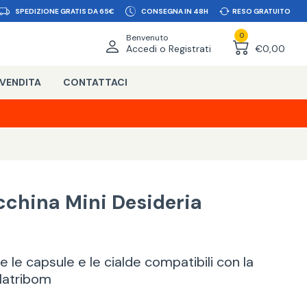
SPEDIZIONE GRATIS DA 65€
CONSEGNA IN 48H
RESO GRATUITO
0
Benvenuto
Accedi o Registrati
€0,00
 VENDITA
CONTATTACI
cchina Mini Desideria
 le capsule e le cialde compatibili con la
Natribom