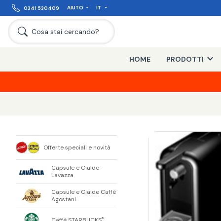
AIUTO
IT
0341 530409
Cosa stai cercando?
HOME
PRODOTTI
Offerte speciali e novità
Capsule e Cialde
Lavazza
Capsule e Cialde Caffè
Agostani
Caffè STARBUCKS
®