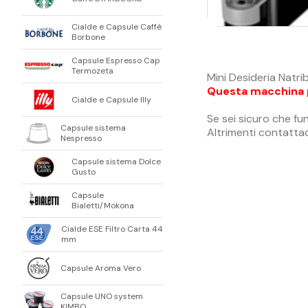
Cialde e Capsule Caffè
Borbone
Capsule Espresso Cap
Termozeta
Mini Desideria Natr
Questa macchina pu
Cialde e Capsule Illy
Se sei sicuro che f
Capsule sistema
Altrimenti contattac
Nespresso
Capsule sistema Dolce
Gusto
Capsule
Bialetti/Mokona
Cialde ESE Filtro Carta 44
mm
Capsule Aroma Vero
Capsule UNO system
KIMBO