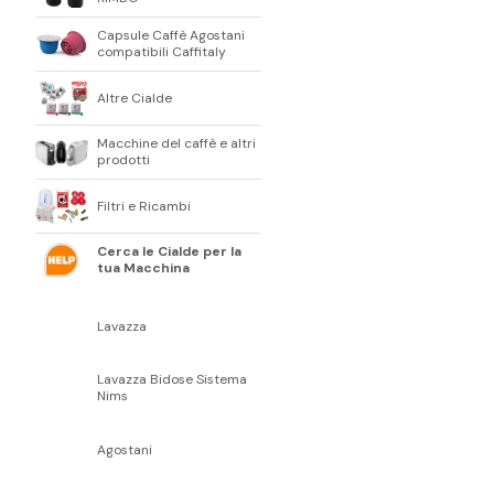
Capsule Caffè Agostani
compatibili Caffitaly
Altre Cialde
Macchine del caffè e altri
prodotti
Filtri e Ricambi
Cerca le Cialde per la
tua Macchina
Lavazza
Lavazza Bidose Sistema
Nims
Agostani