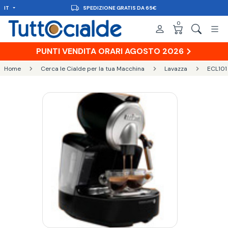
IT
SPEDIZIONE GRATIS DA 65€
0
PUNTI VENDITA ORARI AGOSTO 2026
Home
Cerca le Cialde per la tua Macchina
Lavazza
ECL101