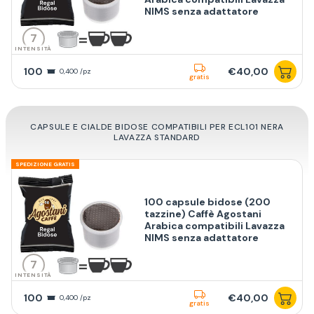
NIMS senza adattatore
7
INTENSITÀ
100
€40,00
0,400 /pz
gratis
CAPSULE E CIALDE BIDOSE COMPATIBILI PER ECL101 NERA
LAVAZZA STANDARD
SPEDIZIONE GRATIS
100 capsule bidose (200
tazzine) Caffè Agostani
Arabica compatibili Lavazza
NIMS senza adattatore
7
INTENSITÀ
100
€40,00
0,400 /pz
gratis