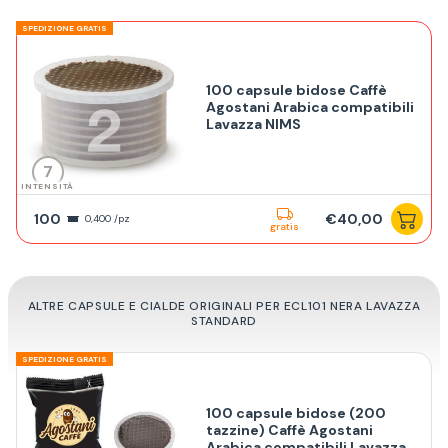
SPEDIZIONE GRATIS
100 capsule bidose Caffè
Agostani Arabica compatibili
Lavazza NIMS
7
INTENSITÀ
100
€40,00
0,400 /pz
gratis
ALTRE CAPSULE E CIALDE ORIGINALI PER ECL101 NERA LAVAZZA
STANDARD
SPEDIZIONE GRATIS
100 capsule bidose (200
tazzine) Caffè Agostani
Arabica compatibili Lavazza