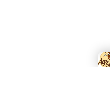
Agostani e Tuttocialde.it sono marchi registrati da Agostani SRL.
 Nestlè® SA. Agostani SRL è produttore autonomo non collegato alla Societè des Produits Nestl
da caffè ad uso domestico Nespresso® - Nescafé® Dolce Gusto®.
so Point® sono marchi di proprietà di Luigi Lavazza SPA®. Agostani SRL è produttore autonom
 all'utilizzo con macchine da caffè ad uso domestico Lavazza® Espresso Point® - Lavazza® A
i SRL è produttore autonomo non collegato alla Bialetti Industrie SPA. La compatibilità delle 