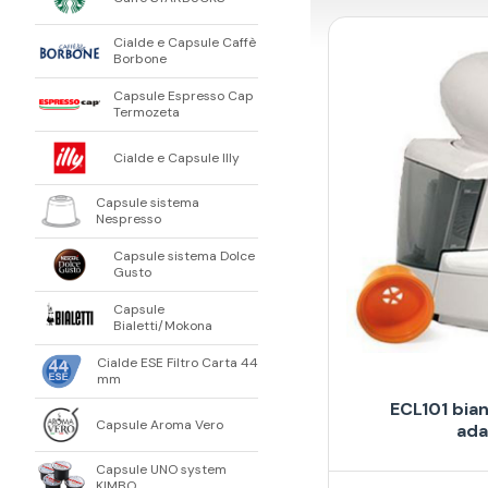
Cialde e Capsule Caffè
Borbone
Capsule Espresso Cap
Termozeta
Cialde e Capsule Illy
Capsule sistema
Nespresso
Capsule sistema Dolce
Gusto
Capsule
Bialetti/Mokona
Cialde ESE Filtro Carta 44
mm
ECL101 bia
Capsule Aroma Vero
ada
Capsule UNO system
KIMBO