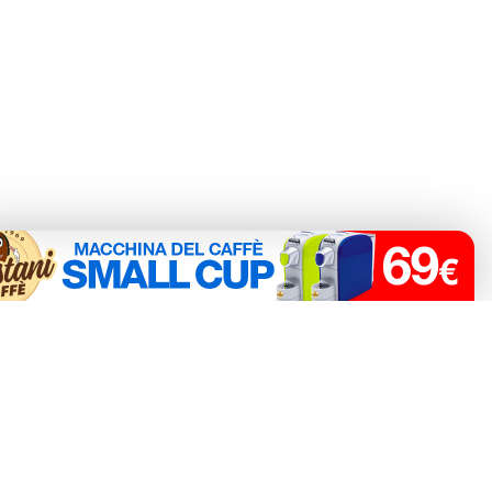
è® SA. La compatibilità delle capsule Agostani è funzionale all'utilizzo con macchine
o non collegato alla Luigi Lavazza SPA®. La compatibilità delle capsule Agostani è
 Modo Mio®.
capsule Agostani è funzionale all’utilizzo con macchine da caffè Bialetti®.