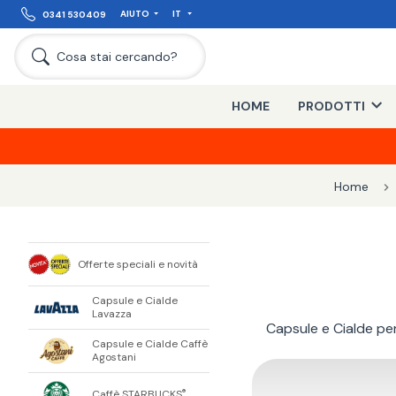
AIUTO
IT
0341 530409
Cosa stai cercando?
HOME
PRODOTTI
Home
Offerte speciali e novità
Capsule e Cialde
Lavazza
Capsule e Cialde pe
Capsule e Cialde Caffè
Agostani
Caffè STARBUCKS
®