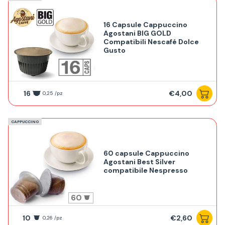
16 Capsule Cappuccino
Agostani BIG GOLD
Compatibili Nescafé Dolce
Gusto
16
€4,00
0,25 /pz
CAPPUCCINO
60 capsule Cappuccino
Agostani Best Silver
compatibile Nespresso
60
10
€2,60
0,26 /pz