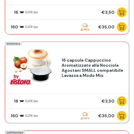
16
€3,50
0,219 /pz
160
€35,00
0,219 /pz
gratis
NOCCIOLA
16 capsule Cappuccino
Aromatizzato alla Nocciola
Agostani SMALL compatibile
Lavazza a Modo Mio
16
€3,50
0,219 /pz
160
€35,00
0,219 /pz
gratis
CAPPUCCINO