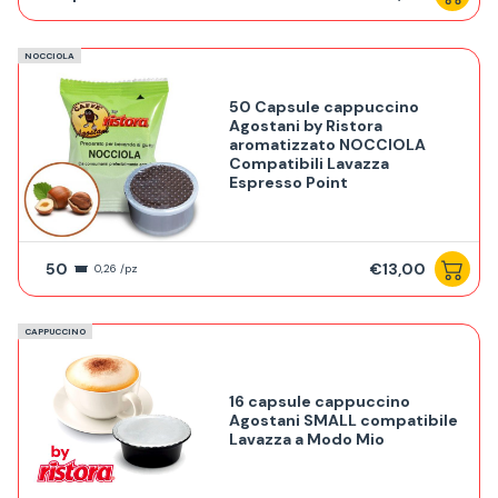
NOCCIOLA
50 Capsule cappuccino
Agostani by Ristora
aromatizzato NOCCIOLA
Compatibili Lavazza
Espresso Point
50
€13,00
0,26 /pz
CAPPUCCINO
16 capsule cappuccino
Agostani SMALL compatibile
Lavazza a Modo Mio