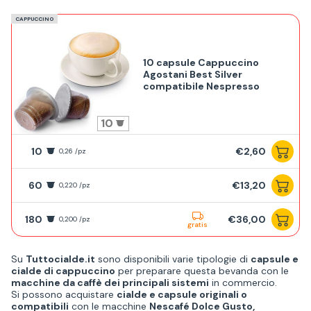
CAPPUCCINO
10 capsule Cappuccino
Agostani Best Silver
compatibile Nespresso
10
10
€2,60
0,26 /pz
60
€13,20
0,220 /pz
180
€36,00
0,200 /pz
gratis
Su
Tuttocialde.it
sono disponibili varie tipologie di
capsule e
cialde di cappuccino
per preparare questa bevanda con le
macchine da caffè dei principali sistemi
in commercio.
Si possono acquistare
cialde e capsule originali o
compatibili
con le macchine
Nescafé Dolce Gusto,