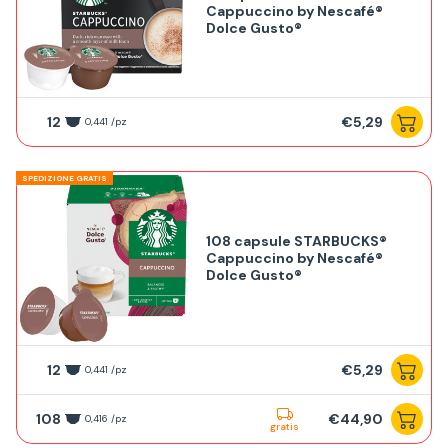
Cappuccino by Nescafé®
Dolce Gusto®
12
€5,29
0,441 /pz
SPEDIZIONE GRATIS
108 capsule STARBUCKS®
Cappuccino by Nescafé®
Dolce Gusto®
12
€5,29
0,441 /pz
108
€44,90
0,416 /pz
gratis