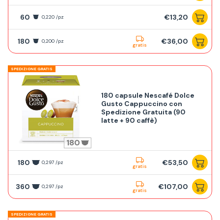
60
€13,20
0,220 /pz
180
€36,00
0,200 /pz
gratis
SPEDIZIONE GRATIS
180 capsule Nescafé Dolce
Gusto Cappuccino con
Spedizione Gratuita (90
latte + 90 caffè)
180
180
€53,50
0,297 /pz
gratis
360
€107,00
0,297 /pz
gratis
SPEDIZIONE GRATIS