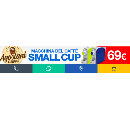
Agostani e Tuttocialde.it sono marchi registrati da Agostani SRL.
*Nespresso® e *Nescafé® *Dolce Gusto® sono marchi registrati di Societè des Produits
Nestlè® SA. Agostani SRL è produttore autonomo non collegato alla Societè des
Produits Nestlè® SA. La compatibilità delle capsule Agostani è funzionale all'utilizzo
con macchine da caffè ad uso domestico Nespresso® - Nescafé® Dolce Gusto®.
*Lavazza®, *A Modo Mio®, *Lavazza A Modo Mio®, *Espresso Point® e *Lavazza
Espresso Point® sono marchi di proprietà di Luigi Lavazza SPA®. Agostani SRL è
produttore autonomo non collegato alla Luigi Lavazza SPA®. La compatibilità delle
capsule Agostani è funzionale all'utilizzo con macchine da caffè ad uso domestico
Lavazza® Espresso Point® - Lavazza® A Modo Mio®.
*Bialetti® è un marchio di proprietà della Bialetti Industrie SPA. Agostani SRL è
produttore autonomo non collegato alla Bialetti Industrie SPA. La compatibilità delle