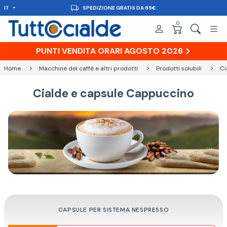
IT
CONSEGNA IN 48H
0
PUNTI VENDITA ORARI AGOSTO 2026
Home
Macchine del caffè e altri prodotti
Prodotti solubili
Ci
Cialde e capsule Cappuccino
CAPSULE PER SISTEMA NESPRESSO