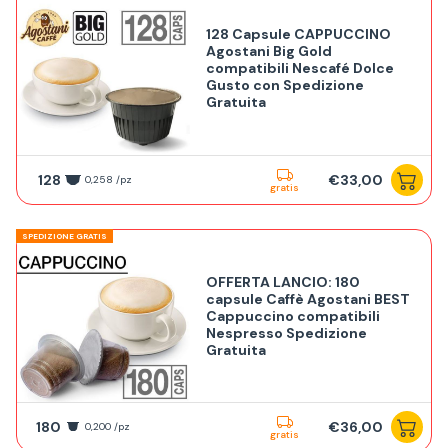
128 Capsule CAPPUCCINO
Agostani Big Gold
compatibili Nescafé Dolce
Gusto con Spedizione
Gratuita
128
€33,00
0,258 /pz
gratis
SPEDIZIONE GRATIS
OFFERTA LANCIO: 180
capsule Caffè Agostani BEST
Cappuccino compatibili
Nespresso Spedizione
Gratuita
180
€36,00
0,200 /pz
gratis