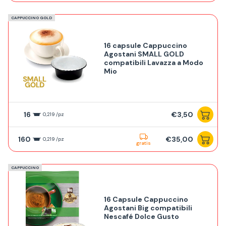
CAPPUCCINO GOLD
16 capsule Cappuccino
Agostani SMALL GOLD
compatibili Lavazza a Modo
Mio
16
€3,50
0,219 /pz
160
€35,00
0,219 /pz
gratis
CAPPUCCINO
16 Capsule Cappuccino
Agostani Big compatibili
Nescafé Dolce Gusto