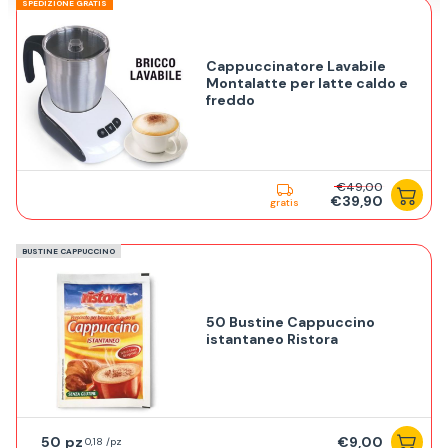
SPEDIZIONE GRATIS
Cappuccinatore Lavabile
Montalatte per latte caldo e
freddo
€49,00
€39,90
gratis
BUSTINE CAPPUCCINO
50 Bustine Cappuccino
istantaneo Ristora
50
€9,00
0,18 /pz