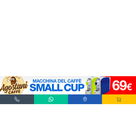
Agostani e Tuttocialde.it sono marchi registrati da Agostani SRL.
*Nespresso® e *Nescafé® *Dolce Gusto® sono marchi registrati di Societè des Produits
Nestlè® SA. Agostani SRL è produttore autonomo non collegato alla Societè des
Produits Nestlè® SA. La compatibilità delle capsule Agostani è funzionale all'utilizzo
con macchine da caffè ad uso domestico Nespresso® - Nescafé® Dolce Gusto®.