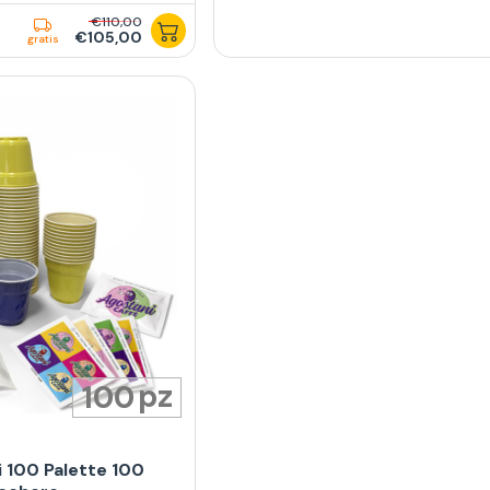
€110,00
€105,00
gratis
100
i 100 Palette 100