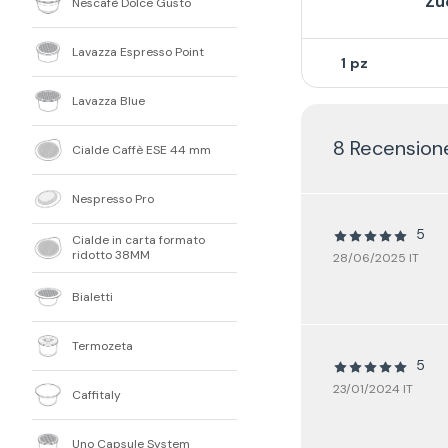
Zu
Nescafè Dolce Gusto
Lavazza Espresso Point
1
Lavazza Blue
8 Recensione
Cialde Caffè ESE 44 mm
Nespresso Pro
5
Cialde in carta formato
ridotto 38MM
28/06/2025 IT
Bialetti
Termozeta
5
23/01/2024 IT
Caffitaly
Uno Capsule System