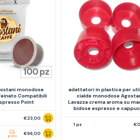
100
gostani monodose
adattatori in plastica per uti
einato Compatibili
cialde monodose Agostan
spresso Point
Lavazza crema aroma su ma
bidose espresso e cappuc
€23,00
1
€0
€66,00
gratis