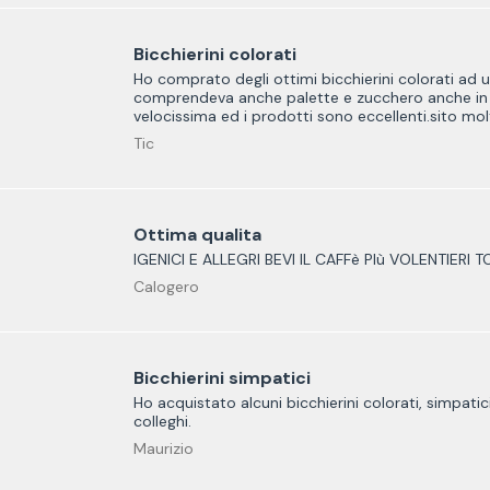
Bicchierini colorati
Ho comprato degli ottimi bicchierini colorati ad 
comprendeva anche palette e zucchero anche in 
velocissima ed i prodotti sono eccellenti.sito mol
Tic
Ottima qualita
IGENICI E ALLEGRI BEVI IL CAFFè PIù VOLENTIERI T
Calogero
Bicchierini simpatici
Ho acquistato alcuni bicchierini colorati, simpati
colleghi.
Maurizio