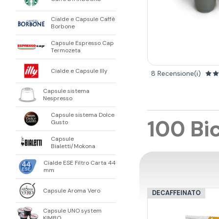
Cialde e Capsule Caffè
Borbone
Capsule Espresso Cap
Termozeta
Cialde e Capsule Illy
8 Recensione(i)
Capsule sistema
Nespresso
Capsule sistema Dolce
100 Bi
Gusto
Capsule
Bialetti/Mokona
Cialde ESE Filtro Carta 44
mm
Capsule Aroma Vero
DECAFFEINATO
Capsule UNO system
KIMBO