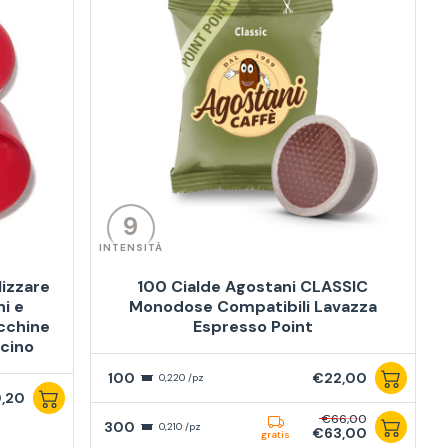
9
INTENSITÀ
lizzare
100 Cialde Agostani CLASSIC
i e
Monodose Compatibili Lavazza
cchine
Espresso Point
cino
100
€22,00
0,220 /pz
,20
€66,00
300
0,210 /pz
€63,00
gratis