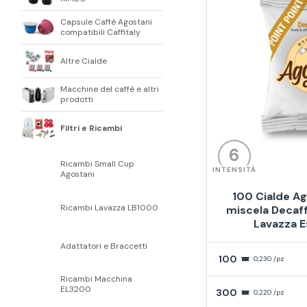
Capsule Caffè Agostani
compatibili Caffitaly
Altre Cialde
Macchine del caffè e altri
prodotti
Filtri e Ricambi
6
Ricambi Small Cup
INTENSITÀ
Agostani
100 Cialde A
Ricambi Lavazza LB1000
miscela Decaff
Lavazza E
Adattatori e Braccetti
100
0,230 /pz
Ricambi Macchina
EL3200
300
0,220 /pz