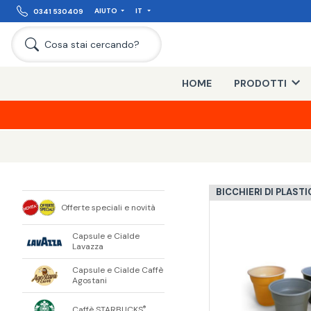
AIUTO
IT
0341 530409
Cosa stai cercando?
HOME
PRODOTTI
BICCHIERI DI PLAST
Offerte speciali e novità
Capsule e Cialde
Lavazza
Capsule e Cialde Caffè
Agostani
Caffè STARBUCKS
®