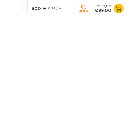
€110,00
500
0,198 /pz
€99,00
gratis